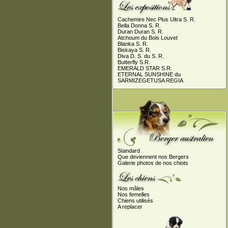
Cachemire Nec Plus Ultra S. R.
Bella Donna S. R.
Duran Duran S. R.
Atchoum du Bois Louvet
Blanka S. R.
Biskaya S. R.
Diva D. S. du S. R.
Butterfly S.R.
EMERALD STAR S.R.
ETERNAL SUNSHINE du
SARMIZEGETUSA REGIA
Standard
Que deviennent nos Bergers
Galerie photos de nos chiots
Nos mâles
Nos femelles
Chiens utilisés
A replacer