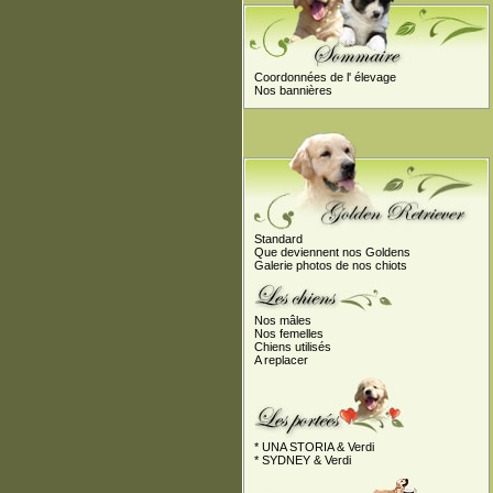
Coordonnées de l' élevage
Nos bannières
Standard
Que deviennent nos Goldens
Galerie photos de nos chiots
Nos mâles
Nos femelles
Chiens utilisés
A replacer
* UNA STORIA & Verdi
* SYDNEY & Verdi