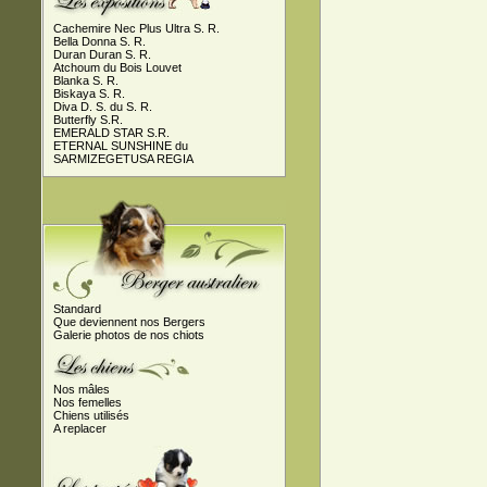
Cachemire Nec Plus Ultra S. R.
Bella Donna S. R.
Duran Duran S. R.
Atchoum du Bois Louvet
Blanka S. R.
Biskaya S. R.
Diva D. S. du S. R.
Butterfly S.R.
EMERALD STAR S.R.
ETERNAL SUNSHINE du
SARMIZEGETUSA REGIA
Standard
Que deviennent nos Bergers
Galerie photos de nos chiots
Nos mâles
Nos femelles
Chiens utilisés
A replacer